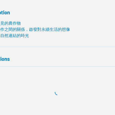
ption
少見的農作物
耕作之間的關係，啟󠄁發對永續生活的想像
與自然連結的時光
ions